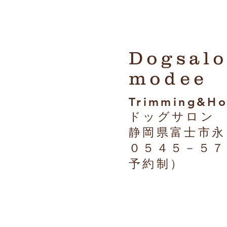
Dogsal
modee
Trimming&Ho
​ドッグサロン
静岡県富士市永
​０５４５－５
予約制）