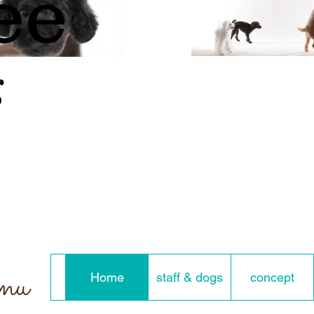
ee
g
enu
Home
staff & dogs
concept