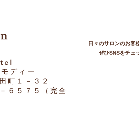
on
日々のサロンのお客
​ ぜひSNSをチェ
tel
 モディー
田町１－３２
７－６５７５（完全