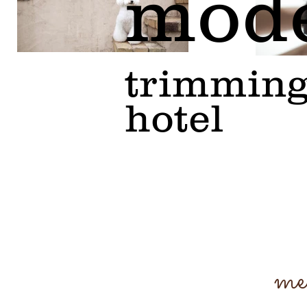
mod
trimmin
hotel
​m